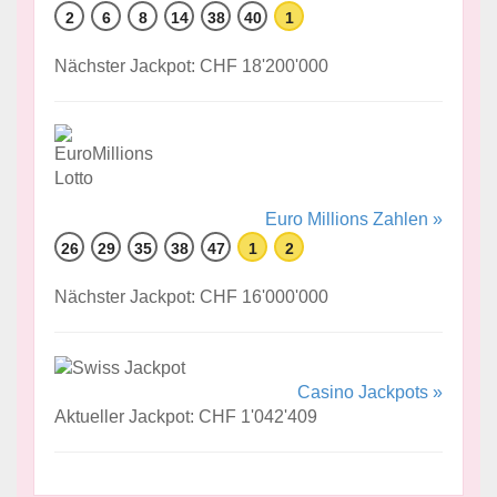
2
6
8
14
38
40
1
Nächster Jackpot: CHF 18'200'000
Euro Millions Zahlen »
26
29
35
38
47
1
2
Nächster Jackpot: CHF 16'000'000
Casino Jackpots »
Aktueller Jackpot: CHF 1'042'409