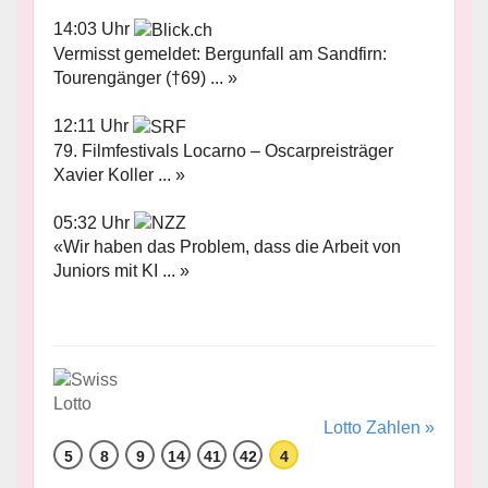
14:03 Uhr
Vermisst gemeldet: Bergunfall am Sandfirn:
Tourengänger (†69) ... »
12:11 Uhr
79. Filmfestivals Locarno – Oscarpreisträger
Xavier Koller ... »
05:32 Uhr
«Wir haben das Problem, dass die Arbeit von
Juniors mit KI ... »
Lotto Zahlen »
5
8
9
14
41
42
4