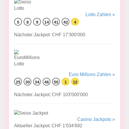
Lotto Zahlen »
5
8
9
14
41
42
4
Nächster Jackpot: CHF 17'300'000
Euro Millions Zahlen »
25
30
34
46
50
1
12
Nächster Jackpot: CHF 103'000'000
Casino Jackpots »
Aktueller Jackpot: CHF 1'034'692