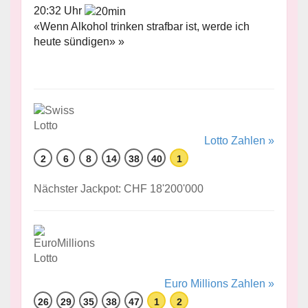
20:32 Uhr
«Wenn Alkohol trinken strafbar ist, werde ich
heute sündigen» »
Lotto Zahlen »
2
6
8
14
38
40
1
Nächster Jackpot: CHF 18'200'000
Euro Millions Zahlen »
26
29
35
38
47
1
2