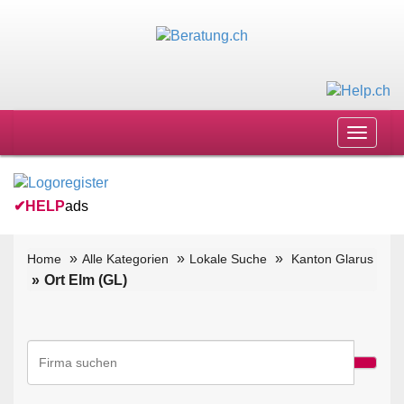
Toggle
navigat
✔
HELP
ads
Home
Alle Kategorien
Lokale Suche
Kanton Glarus
Ort Elm (GL)