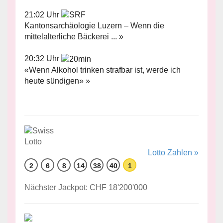
21:02 Uhr
Kantonsarchäologie Luzern – Wenn die
mittelalterliche Bäckerei ... »
20:32 Uhr
«Wenn Alkohol trinken strafbar ist, werde ich
heute sündigen» »
Lotto Zahlen »
2
6
8
14
38
40
1
Nächster Jackpot: CHF 18'200'000