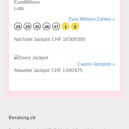
Euro Millions Zahlen »
26
29
35
38
47
1
2
Nächster Jackpot: CHF 16'000'000
Casino Jackpots »
Aktueller Jackpot: CHF 1'040'675
Beratung.ch