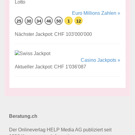
Euro Millions Zahlen »
25
30
34
46
50
1
12
Nächster Jackpot: CHF 103'000'000
Casino Jackpots »
Aktueller Jackpot: CHF 1'036'087
Beratung.ch
Der Onlineverlag HELP Media AG publiziert seit