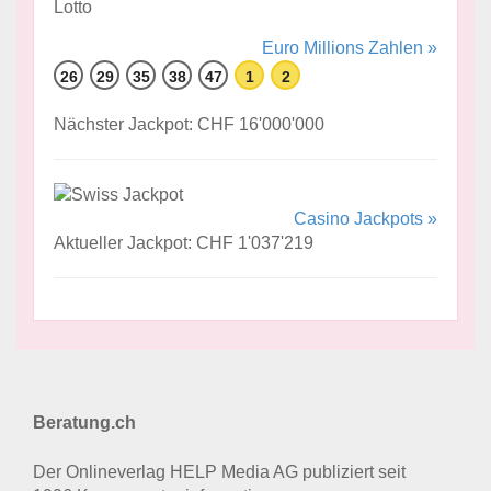
Euro Millions Zahlen »
26
29
35
38
47
1
2
Nächster Jackpot: CHF 16'000'000
Casino Jackpots »
Aktueller Jackpot: CHF 1'037'219
Beratung.ch
Der Onlineverlag HELP Media AG publiziert seit