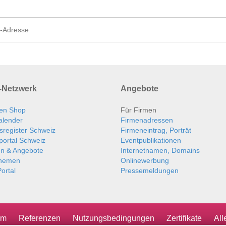
Netzwerk
Angebote
en Shop
Für Firmen
alender
Firmenadressen
sregister Schweiz
Firmeneintrag, Porträt
portal Schweiz
Eventpublikationen
en & Angebote
Internetnamen, Domains
themen
Onlinewerbung
ortal
Pressemeldungen
um
Referenzen
Nutzungsbedingungen
Zertifikate
Al