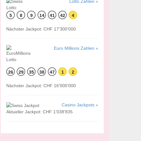
Lotto Zahlen »
5
8
9
14
41
42
4
Nächster Jackpot: CHF 17'300'000
Euro Millions Zahlen »
26
29
35
38
47
1
2
Nächster Jackpot: CHF 16'000'000
Casino Jackpots »
Aktueller Jackpot: CHF 1'038'835