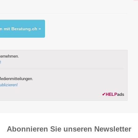
 mit Beratung.ch »
ternehmen.
!
edienmitteilungen.
ublizieren!
✔
HELP
ads
Abonnieren Sie unseren News­letter