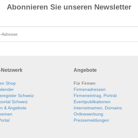
Abonnieren Sie unseren News­letter
Netzwerk
Angebote
en Shop
Für Firmen
alender
Firmenadressen
sregister Schweiz
Firmeneintrag, Porträt
portal Schweiz
Eventpublikationen
en & Angebote
Internetnamen, Domains
themen
Onlinewerbung
ortal
Pressemeldungen