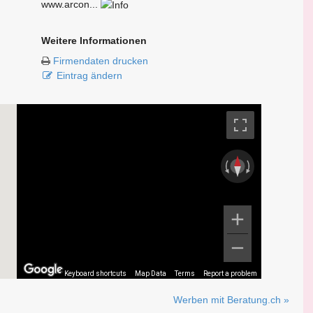
www.arcon...
Weitere Informationen
Firmendaten drucken
Eintrag ändern
Keyboard shortcuts
Map Data
Terms
Report a problem
Werben mit Beratung.ch »