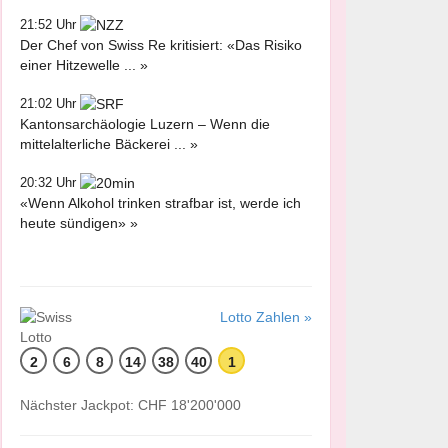
21:52 Uhr
Der Chef von Swiss Re kritisiert: «Das Risiko
einer Hitzewelle ... »
21:02 Uhr
Kantonsarchäologie Luzern – Wenn die
mittelalterliche Bäckerei ... »
20:32 Uhr
«Wenn Alkohol trinken strafbar ist, werde ich
heute sündigen» »
Lotto Zahlen »
2
6
8
14
38
40
1
Nächster Jackpot: CHF 18'200'000