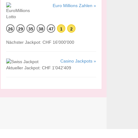
Euro Millions Zahlen »
26
29
35
38
47
1
2
Nächster Jackpot: CHF 16'000'000
Casino Jackpots »
Aktueller Jackpot: CHF 1'042'409