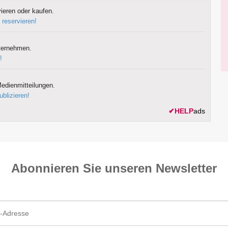
ieren oder kaufen.
 reservieren!
ternehmen.
!
edienmitteilungen.
ublizieren!
✔
HELP
ads
Abonnieren Sie unseren News­letter