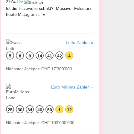
21:04 Uhr
Ist die Hitzewelle schuld?: Massiver Felssturz
heute Mittag am ... »
Lotto Zahlen »
5
8
9
14
41
42
4
Nächster Jackpot: CHF 17'300'000
Euro Millions Zahlen »
25
30
34
46
50
1
12
Nächster Jackpot: CHF 103'000'000