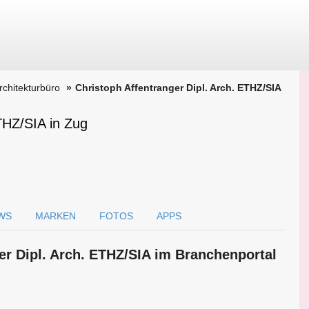
Architekturbüro
Christoph Affentranger Dipl. Arch. ETHZ/SIA
ETHZ/SIA in Zug
WS
MARKEN
FOTOS
APPS
er Dipl. Arch. ETHZ/SIA im Branchen­portal