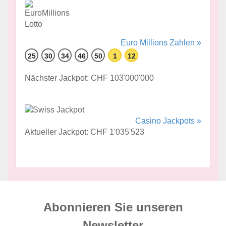
Euro Millions Zahlen »
25
30
34
46
50
1
12
Nächster Jackpot: CHF 103'000'000
Casino Jackpots »
Aktueller Jackpot: CHF 1'035'523
Abonnieren Sie unseren
News­letter