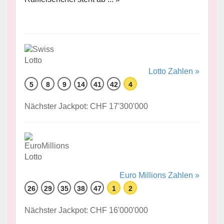
Lotto Zahlen »
5
8
9
14
41
42
4
Nächster Jackpot: CHF 17'300'000
Euro Millions Zahlen »
26
29
35
38
47
1
2
Nächster Jackpot: CHF 16'000'000