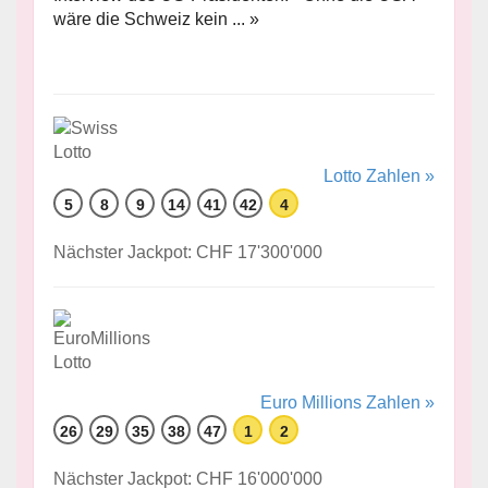
wäre die Schweiz kein ... »
Lotto Zahlen »
5
8
9
14
41
42
4
Nächster Jackpot: CHF 17'300'000
Euro Millions Zahlen »
26
29
35
38
47
1
2
Nächster Jackpot: CHF 16'000'000