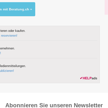
 mit Beratung.ch »
ieren oder kaufen.
 reservieren!
ternehmen.
!
edienmitteilungen.
ublizieren!
✔
HELP
ads
Abonnieren Sie unseren News­letter