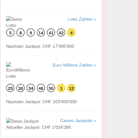
Lotto Zahlen »
5
8
9
14
41
42
4
Nächster Jackpot: CHF 17'300'000
Euro Millions Zahlen »
25
30
34
46
50
1
12
Nächster Jackpot: CHF 103'000'000
Casino Jackpots »
Aktueller Jackpot: CHF 1'034'386