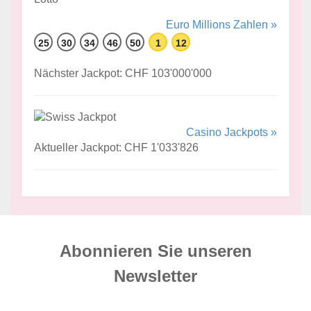
Euro Millions Zahlen »
25
30
34
46
50
1
12
Nächster Jackpot: CHF 103'000'000
Casino Jackpots »
Aktueller Jackpot: CHF 1'033'826
Abonnieren Sie unseren
News­letter