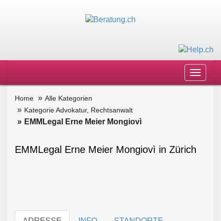
Toggle
navigat
Home
Alle Kategorien
Kategorie Advokatur, Rechtsanwalt
EMMLegal Erne Meier Mongiovì
EMMLegal Erne Meier Mongiovì in Zürich
ADRESSE
INFO
STANDORTE