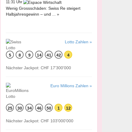
11:31 Uhr
Wenig Grossschäden: Swiss Re steigert
Halbjahresgewinn – und ... »
Lotto Zahlen »
5
8
9
14
41
42
4
Nächster Jackpot: CHF 17'300'000
Euro Millions Zahlen »
25
30
34
46
50
1
12
Nächster Jackpot: CHF 103'000'000