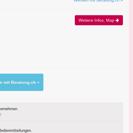
Werben mit Beratung.ch »
Weitere Infos, Map
 mit Beratung.ch »
ternehmen.
!
edienmitteilungen.