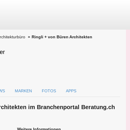
Architekturbüro
Ringli + von Büren Architekten
er
WS
MARKEN
FOTOS
APPS
Architekten im Branchen­portal Beratung.ch
Weitere Informationen