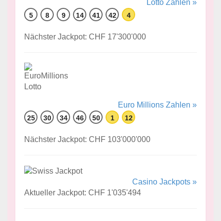
Lotto Zahlen »
5
8
9
14
41
42
4
Nächster Jackpot: CHF 17'300'000
Euro Millions Zahlen »
25
30
34
46
50
1
12
Nächster Jackpot: CHF 103'000'000
Casino Jackpots »
Aktueller Jackpot: CHF 1'035'494