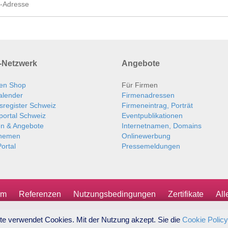
Netzwerk
Angebote
en Shop
Für Firmen
alender
Firmenadressen
sregister Schweiz
Firmeneintrag, Porträt
portal Schweiz
Eventpublikationen
en & Angebote
Internetnamen, Domains
themen
Onlinewerbung
ortal
Pressemeldungen
um
Referenzen
Nutzungsbedingungen
Zertifikate
Al
te verwendet Cookies. Mit der Nutzung akzept. Sie die
Cookie Policy