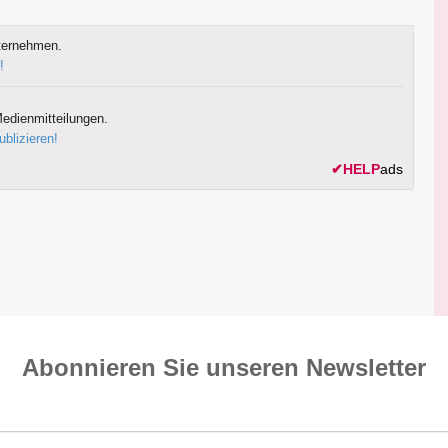
ternehmen.
!
edienmitteilungen.
ublizieren!
✔
HELP
ads
Abonnieren Sie unseren News­letter