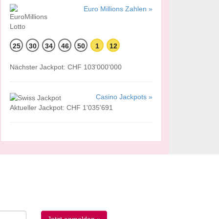
Euro Millions Zahlen »
25
30
34
46
50
1
12
Nächster Jackpot: CHF 103'000'000
Casino Jackpots »
Aktueller Jackpot: CHF 1'035'691