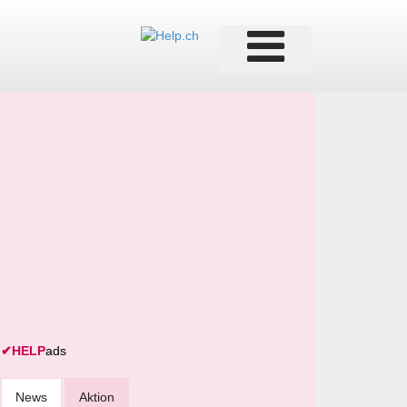
✔
HELP
ads
News
Aktion