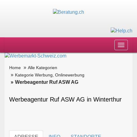
Toggle
navigat
Home
Alle Kategorien
Kategorie Werbung, Onlinewerbung
Werbeagentur Ruf ASW AG
Werbeagentur Ruf ASW AG in Winterthur
ADRESSE
INFO
STANDORTE