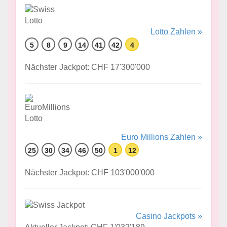
Lotto Zahlen »
5
8
9
14
41
42
4
Nächster Jackpot: CHF 17'300'000
Euro Millions Zahlen »
25
30
34
46
50
1
12
Nächster Jackpot: CHF 103'000'000
Casino Jackpots »