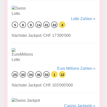
Lotto Zahlen »
5
8
9
14
41
42
4
Nächster Jackpot: CHF 17'300'000
Euro Millions Zahlen »
25
30
34
46
50
1
12
Nächster Jackpot: CHF 103'000'000
Casino Jackpots »