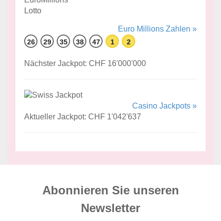
Euro Millions Zahlen »
26
29
35
38
47
1
2
Nächster Jackpot: CHF 16'000'000
Casino Jackpots »
Aktueller Jackpot: CHF 1'042'637
Abonnieren Sie unseren
News­letter