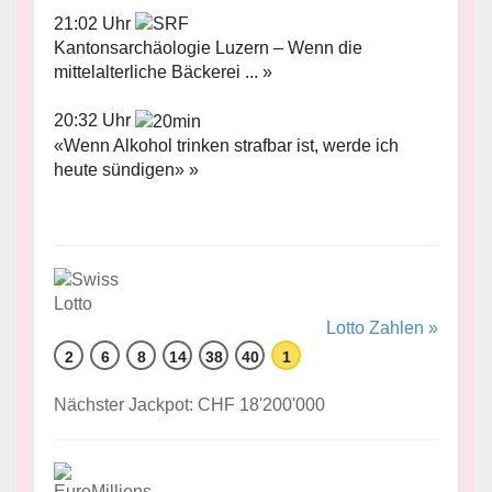
21:02 Uhr
Kantonsarchäologie Luzern – Wenn die
mittelalterliche Bäckerei ... »
20:32 Uhr
«Wenn Alkohol trinken strafbar ist, werde ich
heute sündigen» »
Lotto Zahlen »
2
6
8
14
38
40
1
Nächster Jackpot: CHF 18'200'000