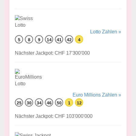
Lotto Zahlen »
5
8
9
14
41
42
4
Nächster Jackpot: CHF 17'300'000
Euro Millions Zahlen »
25
30
34
46
50
1
12
Nächster Jackpot: CHF 103'000'000