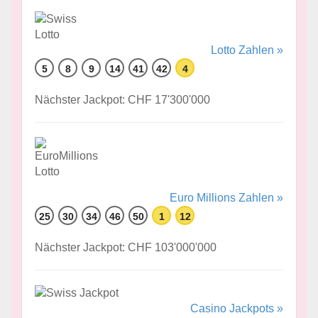
Lotto Zahlen »
5
8
9
14
41
42
4
Nächster Jackpot: CHF 17'300'000
Euro Millions Zahlen »
25
30
34
46
50
1
12
Nächster Jackpot: CHF 103'000'000
Casino Jackpots »