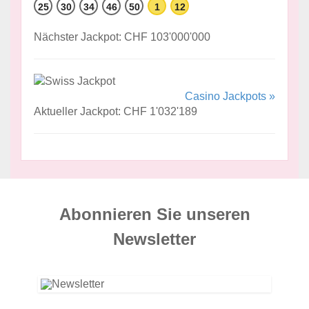
25
30
34
46
50
1
12
Nächster Jackpot: CHF 103'000'000
Casino Jackpots »
Aktueller Jackpot: CHF 1'032'189
Abonnieren Sie unseren
News­letter