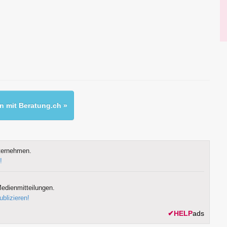
 mit Beratung.ch »
ternehmen.
!
edienmitteilungen.
ublizieren!
✔
HELP
ads