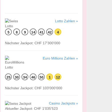
Lotto Zahlen »
5
8
9
14
41
42
4
Nächster Jackpot: CHF 17'300'000
Euro Millions Zahlen »
25
30
34
46
50
1
12
Nächster Jackpot: CHF 103'000'000
Casino Jackpots »
Aktueller Jackpot: CHF 1'035'523