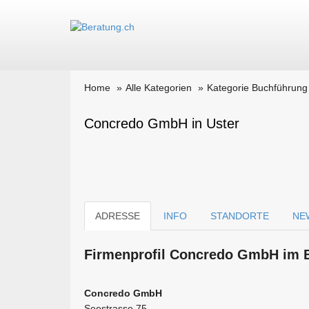
Home
Alle Kategorien
Kategorie Buchführung
Concredo GmbH in Uster
ADRESSE
INFO
STANDORTE
NE
Firmen­profil Concredo GmbH im B
Concredo GmbH
Seestrasse 75