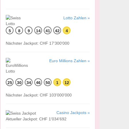
Lotto Zahlen »
5
8
9
14
41
42
4
Nächster Jackpot: CHF 17'300'000
Euro Millions Zahlen »
25
30
34
46
50
1
12
Nächster Jackpot: CHF 103'000'000
Casino Jackpots »
Aktueller Jackpot: CHF 1'034'692