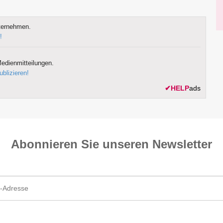
ternehmen.
!
edienmitteilungen.
ublizieren!
✔
HELP
ads
Abonnieren Sie unseren News­letter