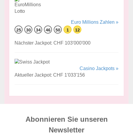
Euro Millions Zahlen »
25
30
34
46
50
1
12
Nächster Jackpot: CHF 103'000'000
Casino Jackpots »
Aktueller Jackpot: CHF 1'033'156
Abonnieren Sie unseren
News­letter