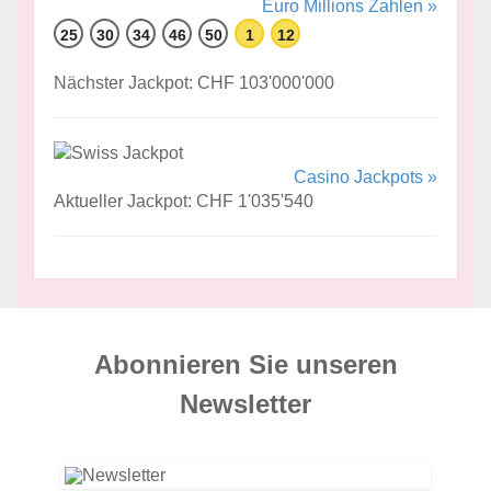
Euro Millions Zahlen »
25
30
34
46
50
1
12
Nächster Jackpot: CHF 103'000'000
Casino Jackpots »
Aktueller Jackpot: CHF 1'035'540
Abonnieren Sie unseren
News­letter