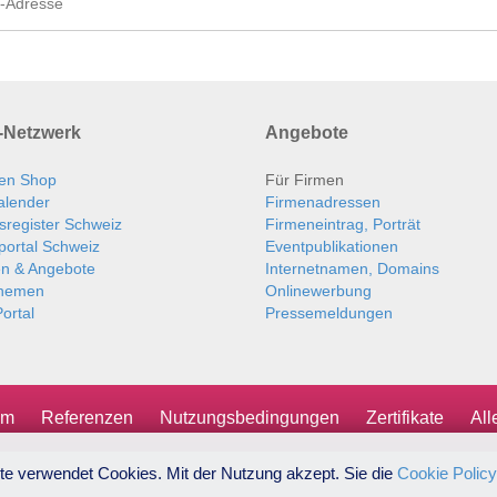
Netzwerk
Angebote
en Shop
Für Firmen
alender
Firmenadressen
sregister Schweiz
Firmeneintrag, Porträt
portal Schweiz
Eventpublikationen
en & Angebote
Internetnamen, Domains
themen
Onlinewerbung
ortal
Pressemeldungen
um
Referenzen
Nutzungsbedingungen
Zertifikate
Al
te verwendet Cookies. Mit der Nutzung akzept. Sie die
Cookie Policy