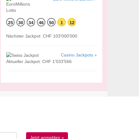
25
30
34
46
50
1
12
Nächster Jackpot: CHF 103'000'000
Casino Jackpots »
Aktueller Jackpot: CHF 1'033'566