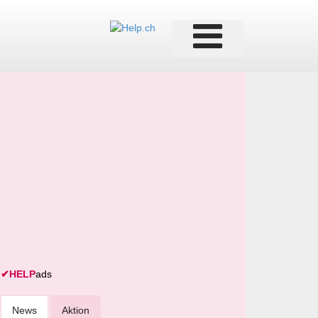
✔
HELP
ads
News
Aktion