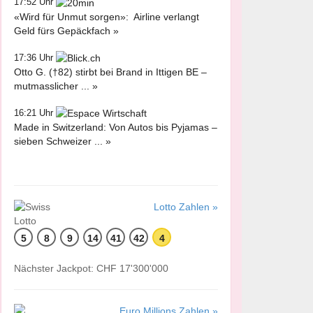
17:52 Uhr
«Wird für Unmut sorgen»: Airline verlangt
Geld fürs Gepäckfach »
17:36 Uhr
Otto G. (†82) stirbt bei Brand in Ittigen BE –
mutmasslicher ... »
16:21 Uhr
Made in Switzerland: Von Autos bis Pyjamas –
sieben Schweizer ... »
Lotto Zahlen »
5
8
9
14
41
42
4
Nächster Jackpot: CHF 17'300'000
Euro Millions Zahlen »