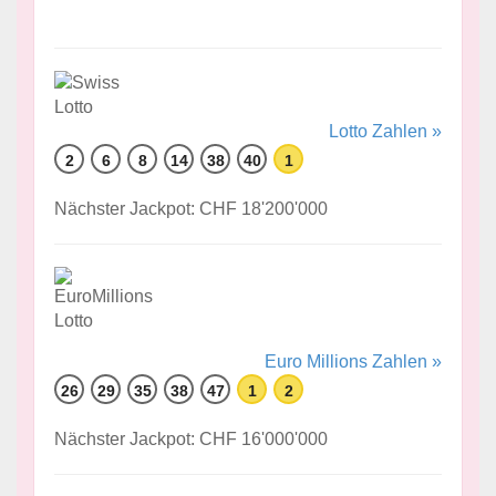
Lotto Zahlen »
2
6
8
14
38
40
1
Nächster Jackpot: CHF 18'200'000
Euro Millions Zahlen »
26
29
35
38
47
1
2
Nächster Jackpot: CHF 16'000'000