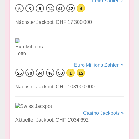
Lotto Zahlen »
5
8
9
14
41
42
4
Nächster Jackpot: CHF 17'300'000
Euro Millions Zahlen »
25
30
34
46
50
1
12
Nächster Jackpot: CHF 103'000'000
Casino Jackpots »
Aktueller Jackpot: CHF 1'034'692