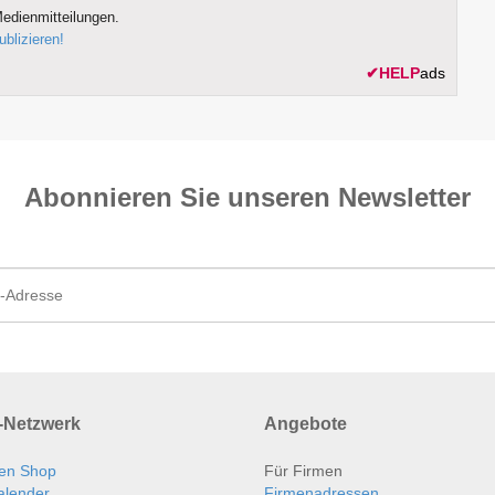
edienmitteilungen.
ublizieren!
✔
HELP
ads
Abonnieren Sie unseren News­letter
Netzwerk
Angebote
en Shop
Für Firmen
alender
Firmenadressen