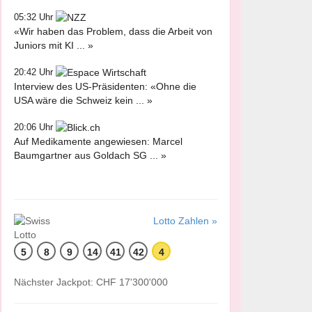
05:32 Uhr
«Wir haben das Problem, dass die Arbeit von
Juniors mit KI ... »
20:42 Uhr
Interview des US-Präsidenten: «Ohne die
USA wäre die Schweiz kein ... »
20:06 Uhr
Auf Medikamente angewiesen: Marcel
Baumgartner aus Goldach SG ... »
Lotto Zahlen »
5
8
9
14
41
42
4
Nächster Jackpot: CHF 17'300'000