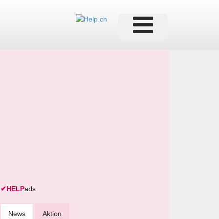
✔
HELP
ads
News
Aktion