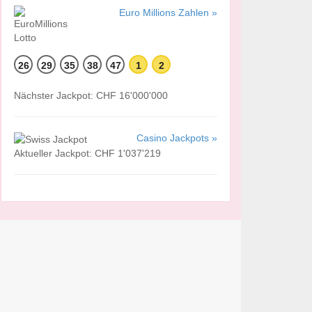
Euro Millions Zahlen »
26
29
35
38
47
1
2
Nächster Jackpot: CHF 16'000'000
Casino Jackpots »
Aktueller Jackpot: CHF 1'037'219