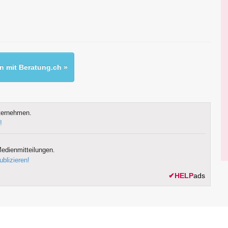
 mit Beratung.ch »
ternehmen.
!
edienmitteilungen.
ublizieren!
✔
HELP
ads