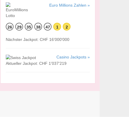
Euro Millions Zahlen »
26
29
35
38
47
1
2
Nächster Jackpot: CHF 16'000'000
Casino Jackpots »
Aktueller Jackpot: CHF 1'037'219