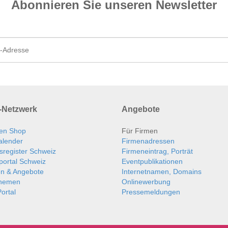
Abonnieren Sie unseren News­letter
Netzwerk
Angebote
en Shop
Für Firmen
alender
Firmenadressen
sregister Schweiz
Firmeneintrag, Porträt
portal Schweiz
Eventpublikationen
en & Angebote
Internetnamen, Domains
themen
Onlinewerbung
ortal
Pressemeldungen