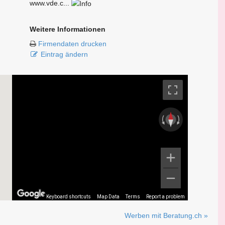
www.vde.c...
Weitere Informationen
Firmendaten drucken
Eintrag ändern
Keyboard shortcuts
Map Data
Terms
Report a problem
Werben mit Beratung.ch »