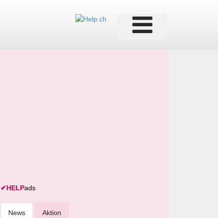
✔
HELP
ads
News
Aktion