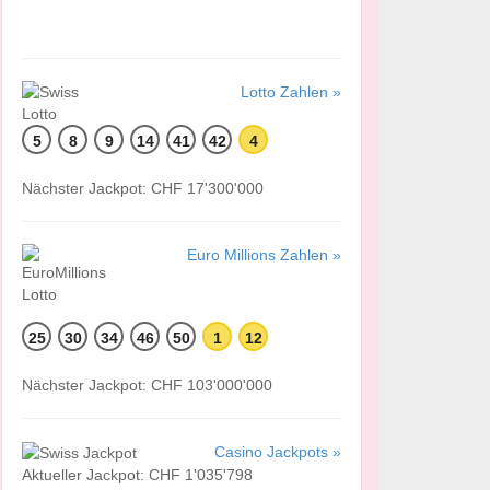
Lotto Zahlen »
5
8
9
14
41
42
4
Nächster Jackpot: CHF 17'300'000
Euro Millions Zahlen »
25
30
34
46
50
1
12
Nächster Jackpot: CHF 103'000'000
Casino Jackpots »
Aktueller Jackpot: CHF 1'035'798