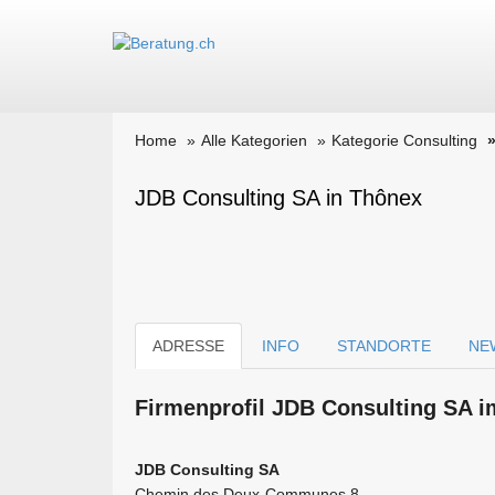
Home
Alle Kategorien
Kategorie Consulting
JDB Consulting SA in Thônex
ADRESSE
INFO
STANDORTE
NE
Firmen­profil JDB Consulting SA i
JDB Consulting SA
Chemin des Deux-Communes 8