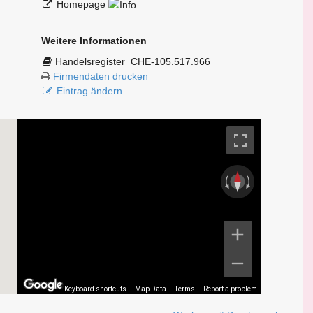
Homepage
Weitere Informationen
Handelsregister
CHE-105.517.966
Firmendaten drucken
Eintrag ändern
Keyboard shortcuts
Map Data
Terms
Report a problem