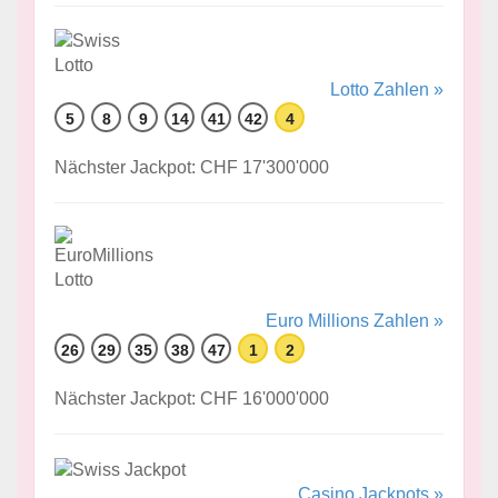
Lotto Zahlen »
5
8
9
14
41
42
4
Nächster Jackpot: CHF 17'300'000
Euro Millions Zahlen »
26
29
35
38
47
1
2
Nächster Jackpot: CHF 16'000'000
Casino Jackpots »