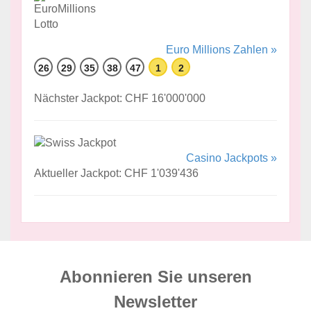
Euro Millions Zahlen »
26
29
35
38
47
1
2
Nächster Jackpot: CHF 16'000'000
Casino Jackpots »
Aktueller Jackpot: CHF 1'039'436
Abonnieren Sie unseren
News­letter