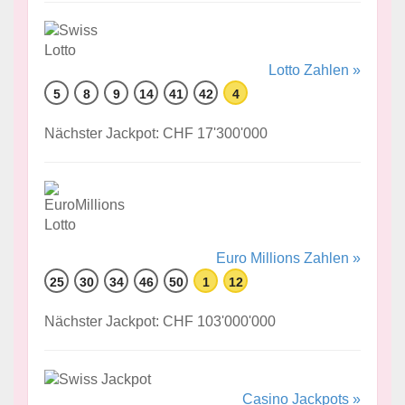
Lotto Zahlen »
5
8
9
14
41
42
4
Nächster Jackpot: CHF 17'300'000
Euro Millions Zahlen »
25
30
34
46
50
1
12
Nächster Jackpot: CHF 103'000'000
Casino Jackpots »