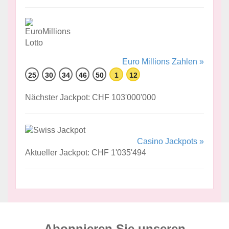
Euro Millions Zahlen »
25
30
34
46
50
1
12
Nächster Jackpot: CHF 103'000'000
Casino Jackpots »
Aktueller Jackpot: CHF 1'035'494
Abonnieren Sie unseren