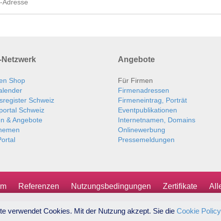
Netzwerk
Angebote
en Shop
Für Firmen
alender
Firmenadressen
sregister Schweiz
Firmeneintrag, Porträt
portal Schweiz
Eventpublikationen
en & Angebote
Internetnamen, Domains
themen
Onlinewerbung
ortal
Pressemeldungen
um
Referenzen
Nutzungsbedingungen
Zertifikate
Al
te verwendet Cookies. Mit der Nutzung akzept. Sie die
Cookie Policy