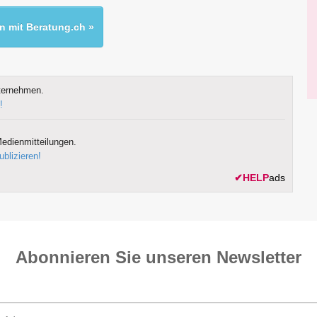
 mit Beratung.ch »
ternehmen.
!
edienmitteilungen.
ublizieren!
✔
HELP
ads
Abonnieren Sie unseren News­letter