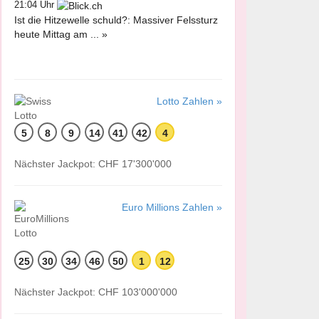
21:04 Uhr
Ist die Hitzewelle schuld?: Massiver Felssturz
heute Mittag am ... »
Lotto Zahlen »
5
8
9
14
41
42
4
Nächster Jackpot: CHF 17'300'000
Euro Millions Zahlen »
25
30
34
46
50
1
12
Nächster Jackpot: CHF 103'000'000