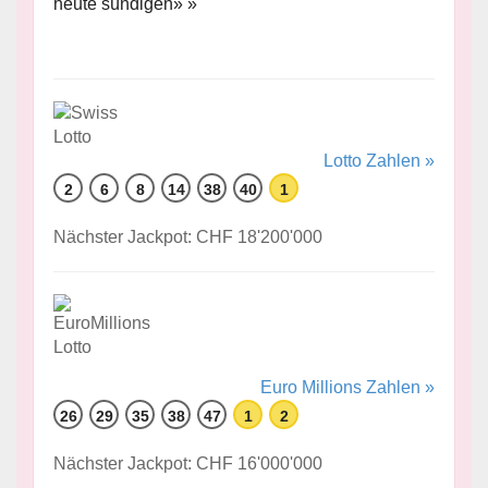
heute sündigen» »
Lotto Zahlen »
2
6
8
14
38
40
1
Nächster Jackpot: CHF 18'200'000
Euro Millions Zahlen »
26
29
35
38
47
1
2
Nächster Jackpot: CHF 16'000'000