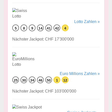
Lotto Zahlen »
5
8
9
14
41
42
4
Nächster Jackpot: CHF 17'300'000
Euro Millions Zahlen »
25
30
34
46
50
1
12
Nächster Jackpot: CHF 103'000'000