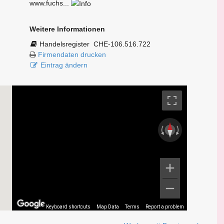
www.fuchs...
Weitere Informationen
Handelsregister
CHE-106.516.722
Firmendaten drucken
Eintrag ändern
Keyboard shortcuts
Map Data
Terms
Report a problem