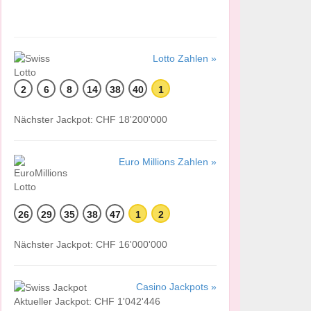
Lotto Zahlen »
2
6
8
14
38
40
1
Nächster Jackpot: CHF 18'200'000
Euro Millions Zahlen »
26
29
35
38
47
1
2
Nächster Jackpot: CHF 16'000'000
Casino Jackpots »
Aktueller Jackpot: CHF 1'042'446