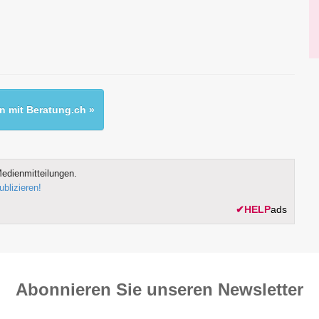
 mit Beratung.ch »
edienmitteilungen.
ublizieren!
✔
HELP
ads
Abonnieren Sie unseren News­letter