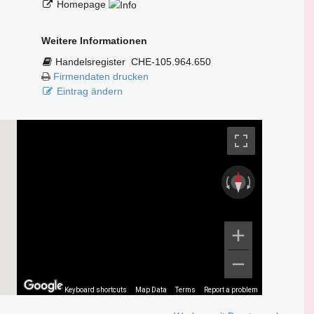
Homepage
Weitere Informationen
Handelsregister
CHE-105.964.650
Firmendaten drucken
Eintrag ändern
Keyboard shortcuts
Map Data
Terms
Report a problem