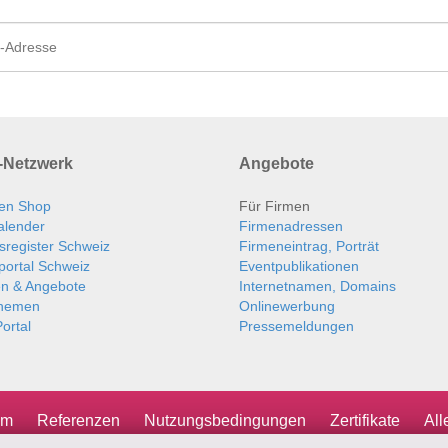
Netzwerk
Angebote
en Shop
Für Firmen
alender
Firmenadressen
sregister Schweiz
Firmeneintrag, Porträt
portal Schweiz
Eventpublikationen
en & Angebote
Internetnamen, Domains
themen
Onlinewerbung
ortal
Pressemeldungen
um
Referenzen
Nutzungsbedingungen
Zertifikate
Al