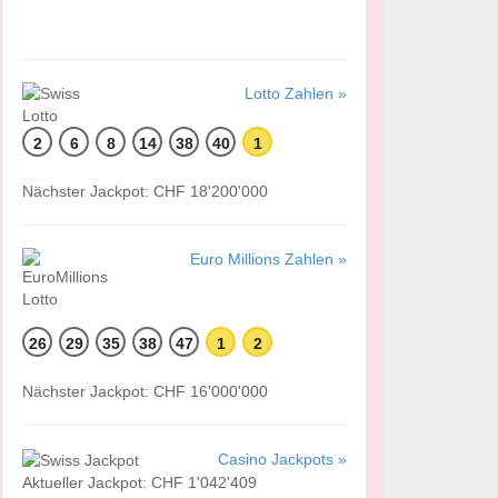
Lotto Zahlen »
2
6
8
14
38
40
1
Nächster Jackpot: CHF 18'200'000
Euro Millions Zahlen »
26
29
35
38
47
1
2
Nächster Jackpot: CHF 16'000'000
Casino Jackpots »
Aktueller Jackpot: CHF 1'042'409