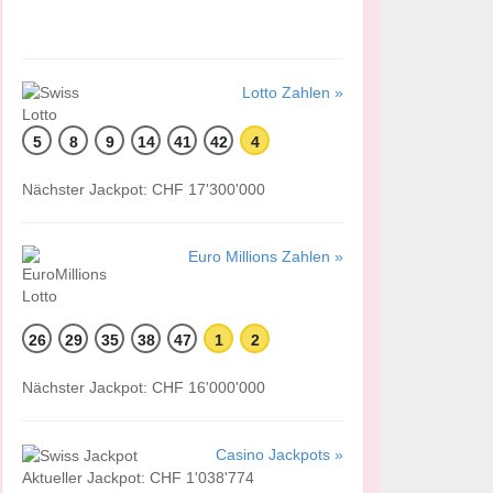
Lotto Zahlen »
5
8
9
14
41
42
4
Nächster Jackpot: CHF 17'300'000
Euro Millions Zahlen »
26
29
35
38
47
1
2
Nächster Jackpot: CHF 16'000'000
Casino Jackpots »
Aktueller Jackpot: CHF 1'038'774