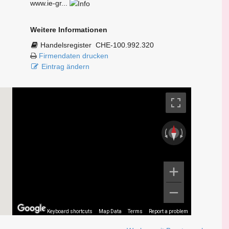
www.ie-gr...
Weitere Informationen
Handelsregister
CHE-100.992.320
Firmendaten drucken
Eintrag ändern
Keyboard shortcuts
Map Data
Terms
Report a problem