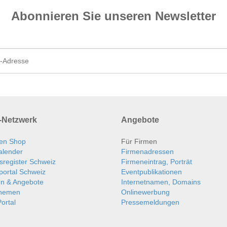
Abonnieren Sie unseren News­letter
Netzwerk
Angebote
en Shop
Für Firmen
alender
Firmenadressen
sregister Schweiz
Firmeneintrag, Porträt
portal Schweiz
Eventpublikationen
en & Angebote
Internetnamen, Domains
themen
Onlinewerbung
ortal
Pressemeldungen