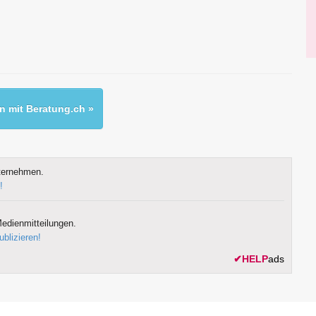
 mit Beratung.ch »
ternehmen.
!
edienmitteilungen.
ublizieren!
✔
HELP
ads