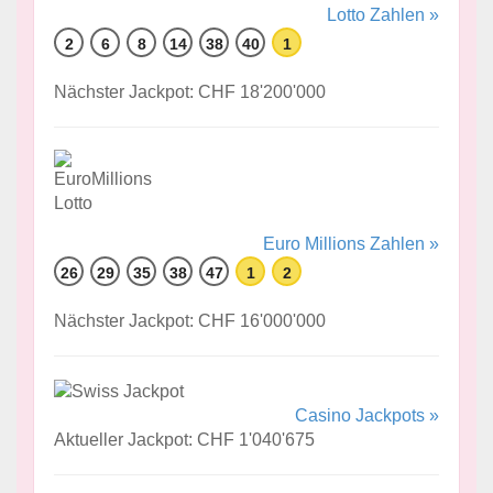
Lotto Zahlen »
2
6
8
14
38
40
1
Nächster Jackpot: CHF 18'200'000
Euro Millions Zahlen »
26
29
35
38
47
1
2
Nächster Jackpot: CHF 16'000'000
Casino Jackpots »
Aktueller Jackpot: CHF 1'040'675