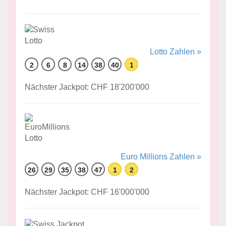
Lotto Zahlen »
2
6
8
14
38
40
1
Nächster Jackpot: CHF 18'200'000
Euro Millions Zahlen »
26
29
35
38
47
1
2
Nächster Jackpot: CHF 16'000'000