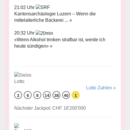
21:02 Uhr
Kantonsarchäologie Luzern – Wenn die
mittelalterliche Bäckerei ... »
20:32 Uhr
«Wenn Alkohol trinken strafbar ist, werde ich
heute sündigen» »
Lotto Zahlen »
2
6
8
14
38
40
1
Nächster Jackpot: CHF 18'200'000