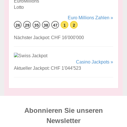
Euro Millions Zahlen »
26
29
35
38
47
1
2
Nächster Jackpot: CHF 16'000'000
Casino Jackpots »
Aktueller Jackpot: CHF 1'044'523
Abonnieren Sie unseren
News­letter