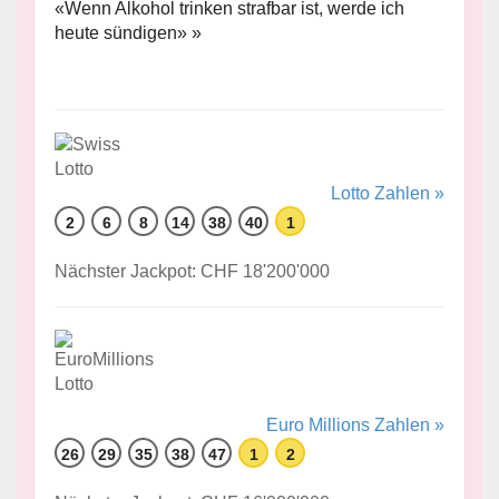
«Wenn Alkohol trinken strafbar ist, werde ich
heute sündigen» »
Lotto Zahlen »
2
6
8
14
38
40
1
Nächster Jackpot: CHF 18'200'000
Euro Millions Zahlen »
26
29
35
38
47
1
2