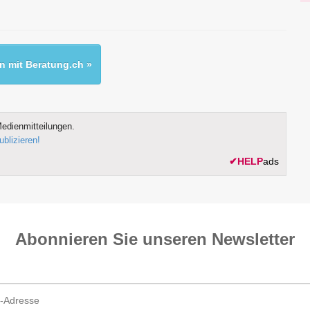
 mit Beratung.ch »
edienmitteilungen.
ublizieren!
✔
HELP
ads
Abonnieren Sie unseren News­letter