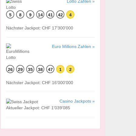
Lotto Zahlen »
5
8
9
14
41
42
4
Nächster Jackpot: CHF 17'300'000
Euro Millions Zahlen »
26
29
35
38
47
1
2
Nächster Jackpot: CHF 16'000'000
Casino Jackpots »
Aktueller Jackpot: CHF 1'039'085