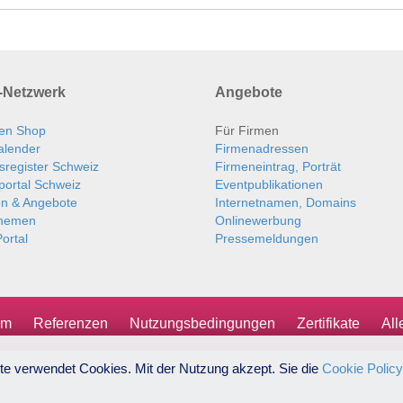
Netzwerk
Angebote
en Shop
Für Firmen
alender
Firmenadressen
sregister Schweiz
Firmeneintrag, Porträt
portal Schweiz
Eventpublikationen
en & Angebote
Internetnamen, Domains
themen
Onlinewerbung
ortal
Pressemeldungen
um
Referenzen
Nutzungsbedingungen
Zertifikate
Al
te verwendet Cookies. Mit der Nutzung akzept. Sie die
Cookie Policy