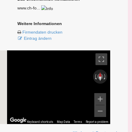
www.ch-fo...
Weitere Informationen
Firmendaten drucken
Eintrag ändern
Keyboard shortcuts
Map Data
Terms
Report a problem