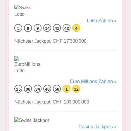
Lotto Zahlen »
5
8
9
14
41
42
4
Nächster Jackpot: CHF 17'300'000
Euro Millions Zahlen »
25
30
34
46
50
1
12
Nächster Jackpot: CHF 103'000'000
Casino Jackpots »